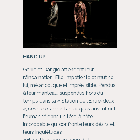
HANG UP
Garlic et Dangle attendent leur
réincarnation. Elle, impatiente et mutine ;
lui, mélancolique et imprévisible. Pendus
à leur manteau, suspendus hors du
temps dans la « Station de l’Entre-deux
», ces deux âmes fantasques auscultent
l’humanité dans un tête-à-tête
improbable qui confronte leurs désirs et
leurs inquiétudes.
«Hang Up», une création de la