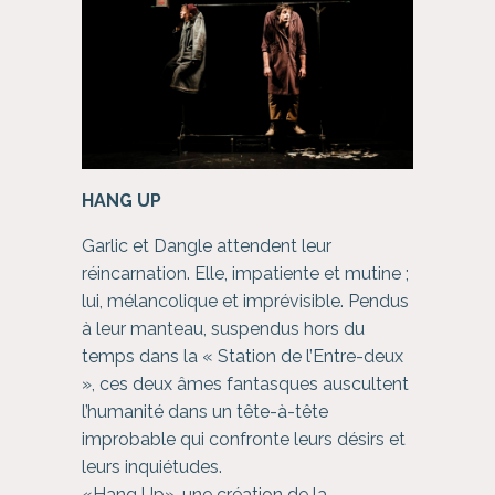
HANG UP
Garlic et Dangle attendent leur
réincarnation. Elle, impatiente et mutine ;
lui, mélancolique et imprévisible. Pendus
à leur manteau, suspendus hors du
temps dans la « Station de l’Entre-deux
», ces deux âmes fantasques auscultent
l’humanité dans un tête-à-tête
improbable qui confronte leurs désirs et
leurs inquiétudes.
«Hang Up», une création de la