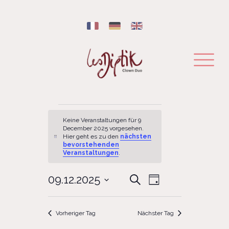
Veranstaltungen für 9 December 2025
Keine Veranstaltungen für 9
December 2025 vorgesehen.
Hier geht es zu den
nächsten
Hinweis
bevorstehenden
Veranstaltungen
.
VERANSTALTU
09.12.2025
VERANSTALTU
Suche
Tag
ANSICHTEN-
SUCHE
Datum
NAVIGATION
wählen.
UND
Vorheriger Tag
Nächster Tag