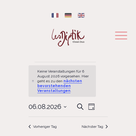
Veranstaltungen für 6 August 2026
Keine Veranstaltungen für 6
August 2026 vorgesehen. Hier
geht es zu den
nächsten
Hinweis
bevorstehenden
Veranstaltungen
.
VERANSTALTU
06.08.2026
VERANSTALTU
Suche
Tag
ANSICHTEN-
SUCHE
Datum
NAVIGATION
wählen.
UND
Vorheriger Tag
Nächster Tag