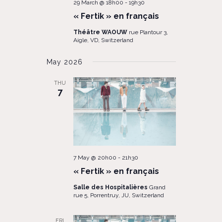
29 March @ 18h00
-
19h30
« Fertik » en français
Théâtre WAOUW
rue Plantour 3,
Aigle, VD, Switzerland
May 2026
THU
7
7 May @ 20h00
-
21h30
« Fertik » en français
Salle des Hospitalières
Grand
rue 5, Porrentruy, JU, Switzerland
FRI