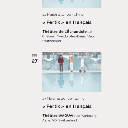
22 March @ 17h00
-
18h30
« Fertik » en français
Théâtre de L’Échandole
Le
Château, Yverdon-les-Bains, Vaud,
Switzerland
FRI
27
27 March @ 20h00
-
21h30
« Fertik » en français
Théâtre WAOUW
rue Plantour 3,
Aigle, VD, Switzerland