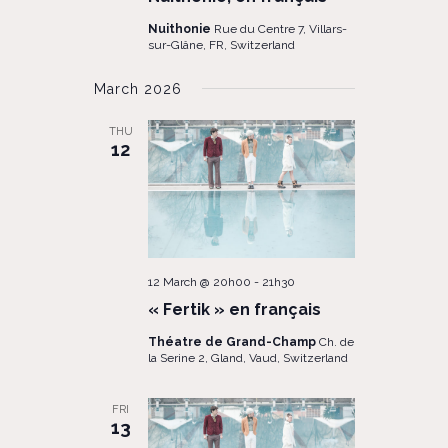
Nuithonie
Rue du Centre 7, Villars-
sur-Glâne, FR, Switzerland
March 2026
THU
12
12 March @ 20h00
-
21h30
« Fertik » en français
Théatre de Grand-Champ
Ch. de
la Serine 2, Gland, Vaud, Switzerland
FRI
13