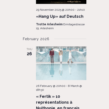
29 November 2025 @ 20h00
-
21h10
«Hang Up» auf Deutsch
Trotte Arlesheim
Ermitagestrasse
19, Arlesheim
February 2026
THU
26
26 February @ 20h00
-
8 March @
18h30
« Fertik » 10
représentations à
Nuithonie, en français