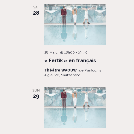
SAT
28
28 March @ 18h00
-
19h30
« Fertik » en français
Théâtre WAOUW
rue Plantour 3,
Aigle, VD, Switzerland
SUN
29