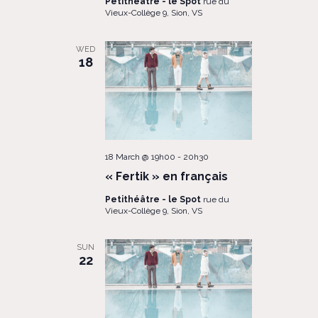
Petithéâtre - le Spot
rue du
Vieux-Collège 9, Sion, VS
WED
18
18 March @ 19h00
-
20h30
« Fertik » en français
Petithéâtre - le Spot
rue du
Vieux-Collège 9, Sion, VS
SUN
22