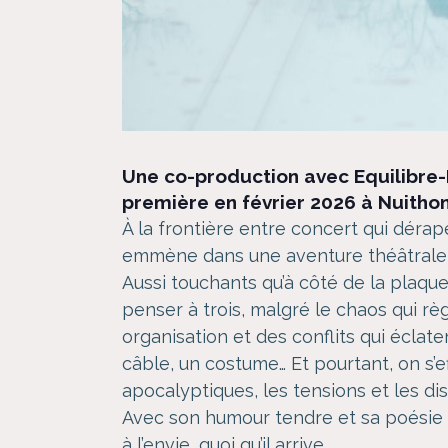
Une co-production avec Equilibre-
première en février 2026 à Nuithon
À la frontière entre concert qui dér
emmène dans une aventure théâtrale ef
Aussi touchants qu’à côté de la plaqu
penser à trois, malgré le chaos qui rè
organisation et des conflits qui éclat
câble, un costume… Et pourtant, on s’
apocalyptiques, les tensions et les dis
Avec son humour tendre et sa poésie d
à l’envie, quoi qu’il arrive.