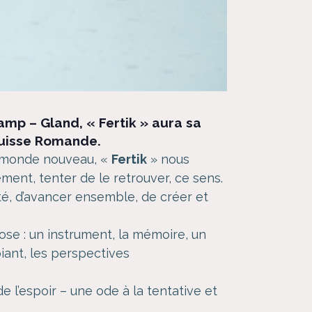
hamp – Gland, «
Fertik
» aura sa
 Suisse Romande.
n monde nouveau, «
Fertik
» nous
ent, tenter de le retrouver, ce sens.
té, d’avancer ensemble, de créer et
hose : un instrument, la mémoire, un
iant, les perspectives
l’espoir – une ode à la tentative et