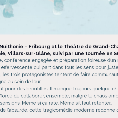
Nuithonie – Fribourg et le Théâtre de Grand-C
ie, Villars-sur-Glâne, suivi par une tournée en
ape, conférence engagée et préparation foireuse d’u
fervescente qui part dans tous les sens pour, justem
e, les trois protagonistes tentent de faire communau
gne au sein de leur
ent pour des broutilles. Il manque toujours quelque c
efforce de collaborer, ensemble, malgré le chaos amb
sensions. Même si ça rate. Même s’il faut retenter…
e l’absurde, cette tragicomédie moderne redonne de 