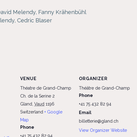
David Melendy, Fanny Krähenbühl
lendy, Cedric Blaser
VENUE
ORGANIZER
Théatre de Grand-Champ
Théâtre de Grand-Champ
Phone
Ch. de la Serine 2
Gland
,
Vaud
1196
+41 75 432 82 94
Switzerland
+ Google
Email
Map
billetterie@gland.ch
Phone
View Organizer Website
+41 75 432 82 94