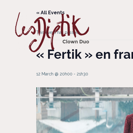
« All Events
This event has passed.
« Fertik » en fr
12 March @ 20h00
-
21h30