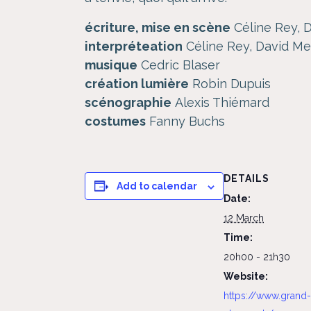
écriture, mise en scène
Céline Rey, 
interpréteation
Céline Rey, David Me
musique
Cedric Blaser
création lumière
Robin Dupuis
scénographie
Alexis Thiémard
costumes
Fanny Buchs
DETAILS
Add to calendar
Date:
12 March
Time:
20h00 - 21h30
Website:
https://www.grand-