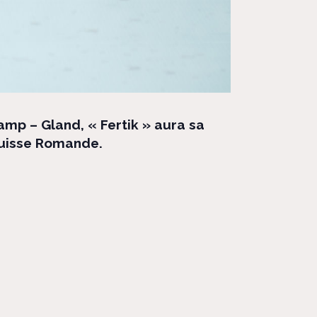
hamp – Gland, «
Fertik
» aura sa
 Suisse Romande.