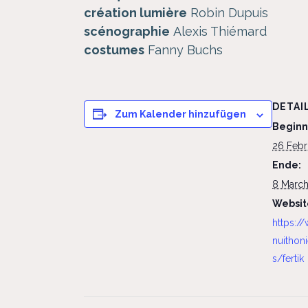
création lumière
Robin Dupuis
scénographie
Alexis Thiémard
costumes
Fanny Buchs
DETAI
Zum Kalender hinzufügen
Beginn
26 Feb
Ende:
8 Marc
Websit
https:/
nuithon
s/fertik