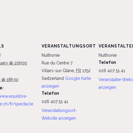
LS
VERANSTALTUNGSORT
VERANSTALTE
:
Nuithonie
Nuithonie
Telefon
ruary @ 20h00
Rue du Centre 7
Villars-sur-Glâne
,
FR
1752
026 407 51 41
Switzerland
Google Karte
h @ 18h30
Veranstalter-Webs
anzeigen
anzeigen
e:
Telefon
/www.equilibre-
026 407 51 41
ie.ch/fr/spectacle
Veranstaltungsort-
Website anzeigen