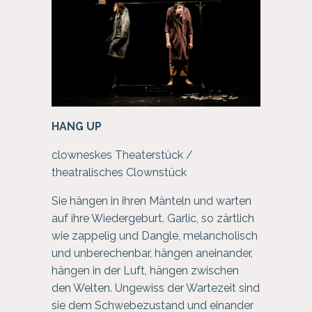
HANG UP
clowneskes Theaterstück /
theatralisches Clownstück
Sie hängen in ihren Mänteln und warten
auf ihre Wiedergeburt. Garlic, so zärtlich
wie zappelig und Dangle, melancholisch
und unberechenbar, hängen aneinander,
hängen in der Luft, hängen zwischen
den Welten. Ungewiss der Wartezeit sind
sie dem Schwebezustand und einander