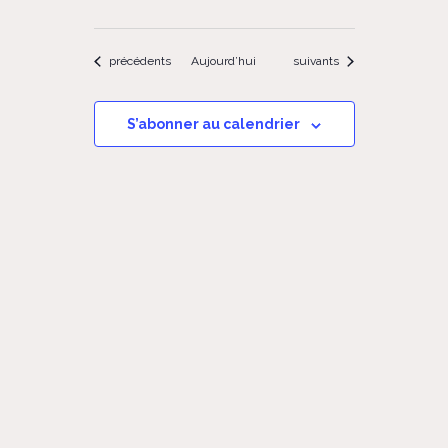
Évènements
Évènements
précédents
Aujourd’hui
suivants
S’abonner au calendrier