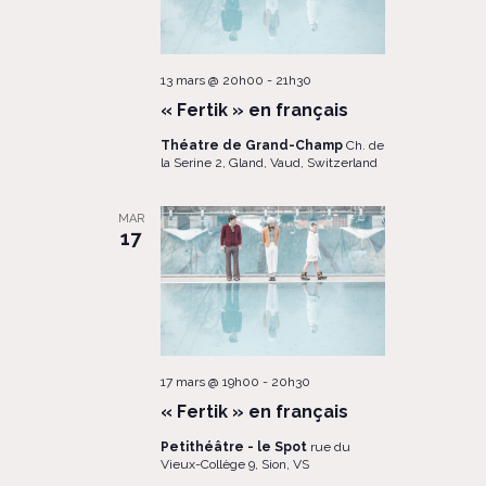
13 mars @ 20h00
-
21h30
« Fertik » en français
Théatre de Grand-Champ
Ch. de
la Serine 2, Gland, Vaud, Switzerland
MAR
17
17 mars @ 19h00
-
20h30
« Fertik » en français
Petithéâtre - le Spot
rue du
Vieux-Collège 9, Sion, VS