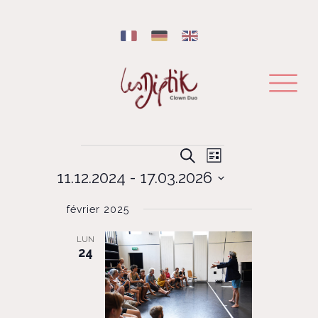
Évènements
NAVIGATION
RECHERCHE
Recherche
Liste
DE
11.12.2024
 - 
17.03.2026
ET
VUES
Sélectionnez
ÉVÈNEMENT
NAVIGATION
février 2025
une
DE
date.
LUN
VUES
24
ÉVÈNEMENTS