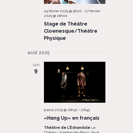
24 février 2025 @ 9h00
-
27 février
2025 @ 16h00
Stage de Théâtre
Clownesque/Théâtre
Physique
août 2025
SAM
9
9 août 2025 @ 16h30
-
17h45
«Hang Up» en français
Théâtre de L’Échandole
Le
Château, Yverdon-les-Bains, Vaud,