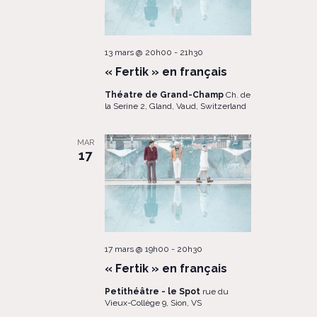
13 mars @ 20h00
-
21h30
« Fertik » en français
Théatre de Grand-Champ
Ch. de
la Serine 2, Gland, Vaud, Switzerland
MAR
17
17 mars @ 19h00
-
20h30
« Fertik » en français
Petithéâtre - le Spot
rue du
Vieux-Collège 9, Sion, VS