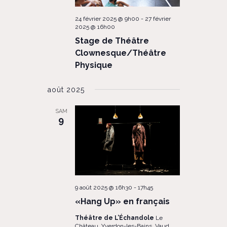
24 février 2025 @ 9h00
-
27 février
2025 @ 16h00
Stage de Théâtre
Clownesque/Théâtre
Physique
août 2025
SAM
9
9 août 2025 @ 16h30
-
17h45
«Hang Up» en français
Théâtre de L’Échandole
Le
Château, Yverdon-les-Bains, Vaud,