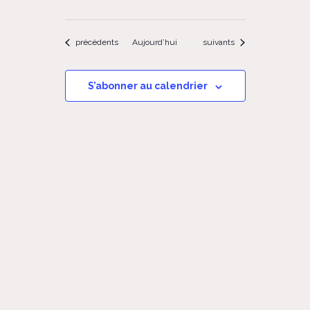
Évènements
Évènements
précédents
Aujourd’hui
suivants
S’abonner au calendrier