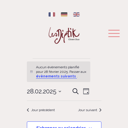
Évènements for 28 février 2025
Aucun évènements planifié
pour 28 février 2025. Passer aux
Notice
évènements suivants
.
NAVIGATION
28.02.2025
RECHERCHE
Recherche
Jour
DE
ET
Sélectionnez
VUES
une
ÉVÈNEMENT
NAVIGATION
Jour précédent
Jour suivant
date.
DE